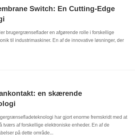
brane Switch: En Cutting-Edge
gi
ler brugergrænseflader en afgørende rolle i forskellige
tronik til industrimaskiner. En af de innovative løsninger, der
nkontakt: en skærende
ologi
ugergrænsefladeteknologi har gjort enorme fremskridt med at
 tværs af forskellige elektroniske enheder. En af de
elser på dette område...