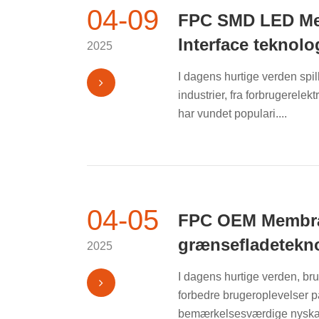
04-09
FPC SMD LED Mem
Interface teknolo
2025
I dagens hurtige verden spil
industrier, fra forbrugerelek
har vundet populari....
04-05
FPC OEM Membra
grænsefladetekn
2025
I dagens hurtige verden, br
forbedre brugeroplevelser på
bemærkelsesværdige nyskab