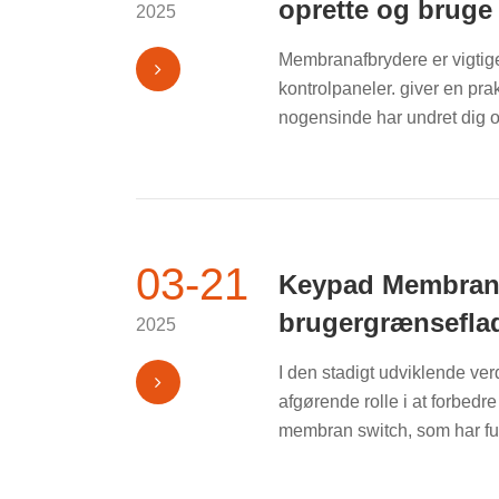
oprette og bruge
2025
Membranafbrydere er vigtige
kontrolpaneler. giver en pra
nogensinde har undret dig ov
03-21
Keypad Membrane
brugergrænseflad
2025
I den stadigt udviklende ver
afgørende rolle i at forbedr
membran switch, som har fun