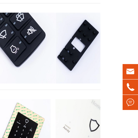


