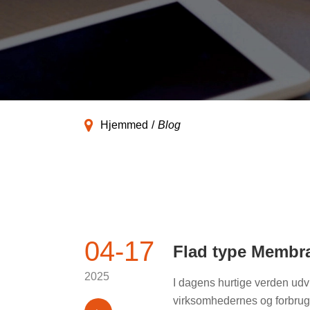
Hjemmed
Blog
04-17
Flad type Membra
2025
I dagens hurtige verden udv
virksomhedernes og forbruge