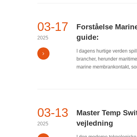
03-17
Forståelse Marin
guide:
2025
I dagens hurtige verden spil
brancher, herunder maritime
marine membrankontakt, som 
03-13
Master Temp Swi
vejledning
2025
I den moderne teknologiske