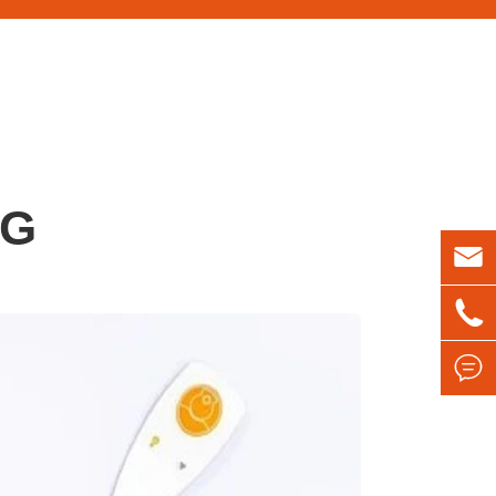
OG


