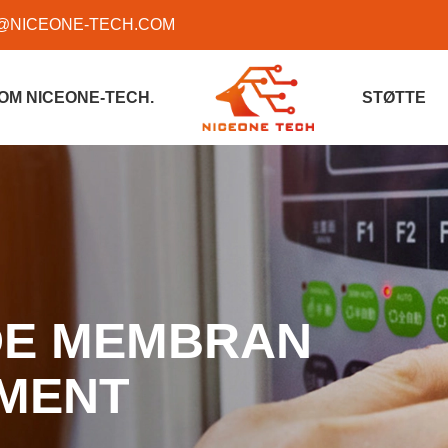
@NICEONE-TECH.COM
OM NICEONE-TECH.
STØTTE
E MEMBRAN
MENT