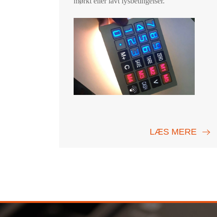
mørkt eller lavt lysbetingelser.
LÆS MERE