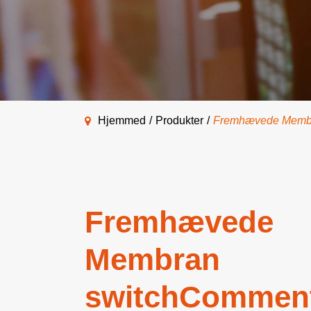
Hjemmed
Produkter
Fremhævede Memb
Fremhævede
Membran
switchCommen