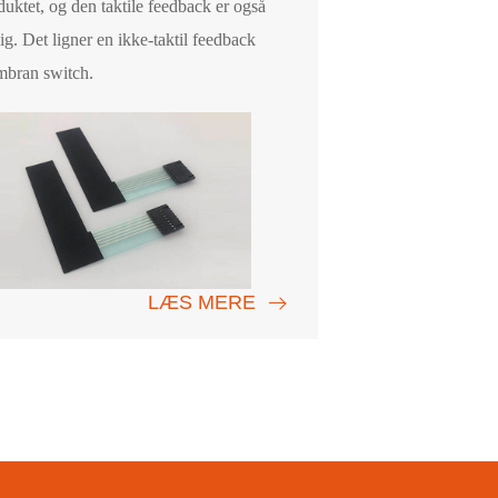
duktet, og den taktile feedback er også
lig. Det ligner en ikke-taktil feedback
bran switch.
LÆS MERE