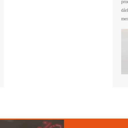
pro
dår
mem