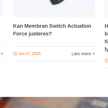
Kan Membran Switch Actuation
H
Force justeres?
b
t
l
 >
Læs mere >

Jun 17, 2025