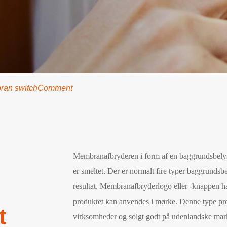
ran switchComment
Membranafbryderen i form af en baggrundsbelys
er smeltet. Der er normalt fire typer baggrunds
resultat, Membranafbryderlogo eller -knappen ha
produktet kan anvendes i mørke. Denne type prod
t
virksomheder og solgt godt på udenlandske mar