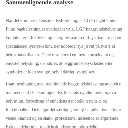
Sammenlignende analyse
Når det kommer til ensartet lysfordeling, er LGF (Light Guide
Film) bagbelysning et overlegent valg. LGF baggrundsbelysning
kombinerer effektivitet og energibesparelser af lysdioder med en
specialiseret lysstyrkefilm, der udbreder lys jævnt på tværs af
hele kontaktfladen. Dette resulterer i en mere konsekvent og
ensartet belysning, der sikrer, at baggrundsbelyst taster eller
symboler er klart synlige. selv i dårligt lys miljøer.
I sammenligning med traditionelle baggrundsbelysningsmetoder
minimerer LGF-teknologien lys hotspots og eliminerer ujævn
belysning. forbedring af enhedens generelle æstetiske og
funktionalitet. Dette gør det særligt gavnligt i applikationer, hvor
visuel klarhed og en slank, professionel udseende er afgørende,
F.eks. i elektronik, medicinsk udstyr og industrielle